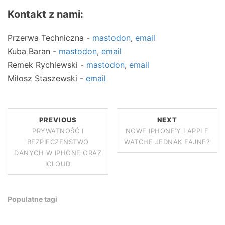
Kontakt z nami:
Przerwa Techniczna -
mastodon
,
email
Kuba Baran -
mastodon
,
email
Remek Rychlewski -
mastodon
,
email
Miłosz Staszewski -
email
PREVIOUS
NEXT
PRYWATNOŚĆ I
NOWE IPHONE’Y I APPLE
BEZPIECZEŃSTWO
WATCHE JEDNAK FAJNE?
DANYCH W IPHONE ORAZ
ICLOUD
Populatne tagi