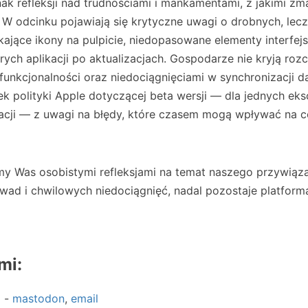
nak refleksji nad trudnościami i mankamentami, z jakimi zm
W odcinku pojawiają się krytyczne uwagi o drobnych, lecz
kające ikony na pulpicie, niedopasowane elementy interfej
órych aplikacji po aktualizacjach. Gospodarze nie kryją ro
unkcjonalności oraz niedociągnięciami w synchronizacji d
ek polityki Apple dotyczącej beta wersji — dla jednych eksc
tracji — z uwagi na błędy, które czasem mogą wpływać na 
my Was osobistymi refleksjami na temat naszego przywiąza
wad i chwilowych niedociągnięć, nadal pozostaje platformą
mi:
a -
mastodon
,
email