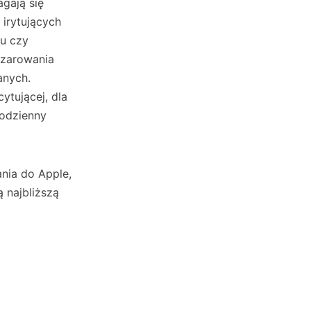
agają się
 irytujących
su czy
zczarowania
anych.
ytującej, dla
codzienny
nia do Apple,
 najbliższą