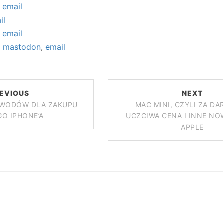
-
email
il
-
email
-
mastodon
,
email
EVIOUS
NEXT
OWODÓW DLA ZAKUPU
MAC MINI, CZYLI ZA D
O IPHONE’A
UCZCIWA CENA I INNE NO
APPLE