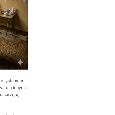
ekosystemem
wą dla innych
ć sprzętu,