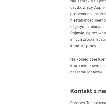
Nie zabrakło tu jed
użytkownicy Apple. 
problemach, jak zni
niestabilność niekt
częstymi zmianami f
Pojawia się też wąt
innych źródła frus
komfort pracy.
Na koniec częstuje
które mimo swoich 
naszemu ideałowi.
Kontakt z na
Przerwa Techniczn