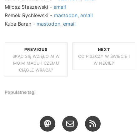
Miłosz Staszewski -
email
Remek Rychlewski -
mastodon
,
email
Kuba Baran -
mastodon
,
email
PREVIOUS
NEXT
SKĄD SIĘ WZIĘŁO AI W
CO PISZCZY W ŚWIECIE I
MOIM MACU I CZEMU
W NECIE?
CIĄGLE WRACA?
Populatne tagi