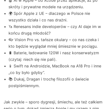
🤖 AI w Apple – od Xcode przez aplikacje, aż po
skróty i prywatne modele na urządzeniu.
🌍 Spór Apple z UE – dlaczego w Polsce nie
wszystko działa i co nas drażni.
🦄 Renesans indie developerów – czy AI daje im w
końcu drugą młodość?
👓 Vision Pro vs. tańsze okulary – co nas czeka i
kto będzie wyglądał mniej śmiesznie w pociągu.
🔋 Baterie, ładowanie 120W i nasz konserwatyzm
(czytaj: niech się nie pali).
📱 Swift na Androidzie, MacBook na A18 Pro i inne
„co by było gdyby”.
📚 Dukaj, Dragan i trochę filozofii o świecie
postpiśmiennym.
Jak zwykle – sporo dygresji, śmiechu, ale też całkiem
serio o tym, dokąd zmierza Apple i my razem z nim.