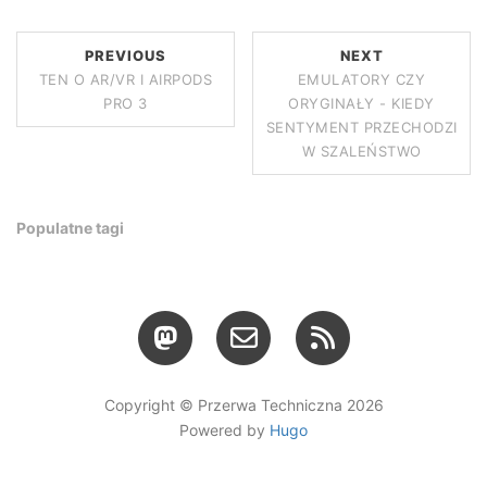
PREVIOUS
NEXT
TEN O AR/VR I AIRPODS
EMULATORY CZY
PRO 3
ORYGINAŁY - KIEDY
SENTYMENT PRZECHODZI
W SZALEŃSTWO
Populatne tagi
Copyright © Przerwa Techniczna 2026
Powered by
Hugo