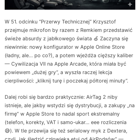
W 51. odcinku “Przerwy Technicznej” Krzysztof
przejmuje mikrofon by razem z Remkiem przedstawić
świeże absurdy z jabłkowego świata 🍏 Zaczyna się
niewinnie: nowy konfigurator w Apple Online Store
(ładny, ale… po co?), a potem wjeżdża cięższy kaliber
— Cywilizacja VII na Apple Arcade, która miała być
powiewem „dużej gry”, a wyszła raczej lekcja
cierpliwości: „kliknij turę i poczekaj półtorej minuty”.
Dalej robi się bardzo praktycznie: AirTag 2 niby
istnieje, ale jakby wstydzi się dystrybucji, a zakupy „na
firmę” w Apple Store to nadal sport ekstremalny
(telefon, korekty, VAT i samo-ukar… eee rozliczenia
😅). W tle przewija się też serialowy myk z Dextera,
czyli „jak śledzić człowieka etui od AirPodsów” —