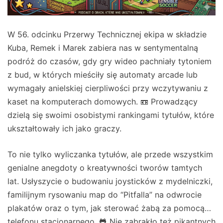
W 56. odcinku Przerwy Technicznej ekipa w składzie
Kuba, Remek i Marek zabiera nas w sentymentalną
podróż do czasów, gdy gry wideo pachniały tytoniem
z bud, w których mieściły się automaty arcade lub
wymagały anielskiej cierpliwości przy wczytywaniu z
kaset na komputerach domowych. 📼 Prowadzący
dzielą się swoimi osobistymi rankingami tytułów, które
ukształtowały ich jako graczy.
To nie tylko wyliczanka tytułów, ale przede wszystkim
genialne anegdoty o kreatywności tworów tamtych
lat. Usłyszycie o budowaniu joysticków z mydelniczki,
familijnym rysowaniu map do “Pitfalla” na odwrocie
plakatów oraz o tym, jak sterować żabą za pomocą…
telefonu stacjonarnego. 🐸 Nie zabrakło też pikantnych